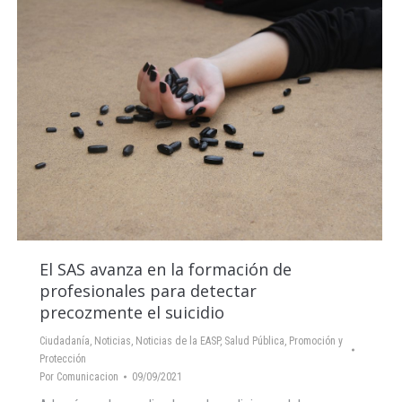
El SAS avanza en la formación de
profesionales para detectar
precozmente el suicidio
Ciudadanía
,
Noticias
,
Noticias de la EASP
,
Salud Pública, Promoción y
Protección
Por
Comunicacion
09/09/2021