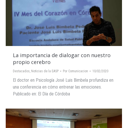
La importancia de dialogar con nuestro
propio cerebro
Destacados
,
Noticias de la EASP
Por
Comunicacion
10/02/2020
El doctor en Psicología José Luis Bimbela profundiza en
una conferencia en cómo entrenar las emociones.
Publicado en: El Día de Córdoba