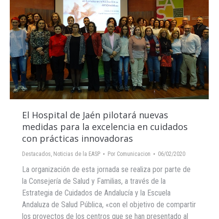
El Hospital de Jaén pilotará nuevas
medidas para la excelencia en cuidados
con prácticas innovadoras
Destacados
,
Noticias de la EASP
Por
Comunicacion
06/02/2020
La organización de esta jornada se realiza por parte de
la Consejería de Salud y Familias, a través de la
Estrategia de Cuidados de Andalucía y la Escuela
Andaluza de Salud Pública, «con el objetivo de compartir
los proyectos de los centros que se han presentado al