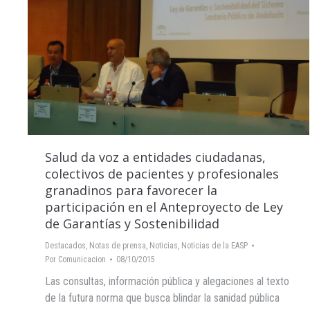
Salud da voz a entidades ciudadanas,
colectivos de pacientes y profesionales
granadinos para favorecer la
participación en el Anteproyecto de Ley
de Garantías y Sostenibilidad
Destacados
,
Notas de prensa
,
Noticias
,
Noticias de la EASP
Por
Comunicacion
08/10/2015
Las consultas, información pública y alegaciones al texto
de la futura norma que busca blindar la sanidad pública