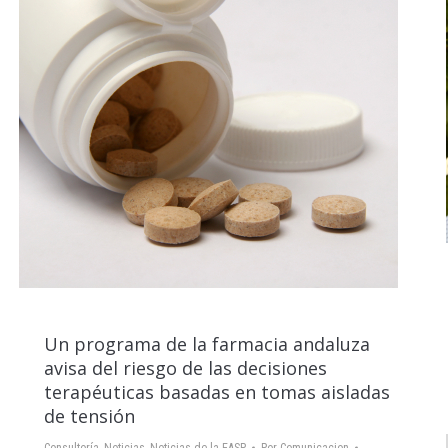
Un programa de la farmacia andaluza
avisa del riesgo de las decisiones
terapéuticas basadas en tomas aisladas
de tensión
Consultoría
,
Noticias
,
Noticias de la EASP
Por
Comunicacion