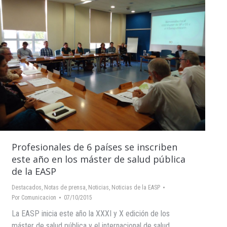
Profesionales de 6 países se inscriben
este año en los máster de salud pública
de la EASP
Destacados
,
Notas de prensa
,
Noticias
,
Noticias de la EASP
Por
Comunicacion
07/10/2015
La EASP inicia este año la XXXI y X edición de los
máster de salud pública y el internacional de salud