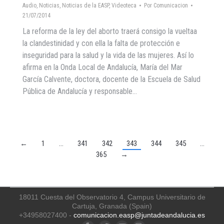
Audio
,
Noticias
,
Noticias de la EASP
,
Videoteca
Por
Comunicacion
21/07/2014
La reforma de la ley del aborto traerá consigo la vueltaa
la clandestinidad y con ella la falta de protección e
inseguridad para la salud y la vida de las mujeres. Así lo
afirma en la Onda Local de Andalucía, María del Mar
García Calvente, doctora, docente de la Escuela de Salud
Pública de Andalucía y responsable…
←
1
…
341
342
343
344
345
…
365
→
18011 Cuesta del Observatorio 4, Campus Universitario de
Cartuja, Granada (Spain)
+34958027400 -
comunicacion.easp@juntadeandalucia.es