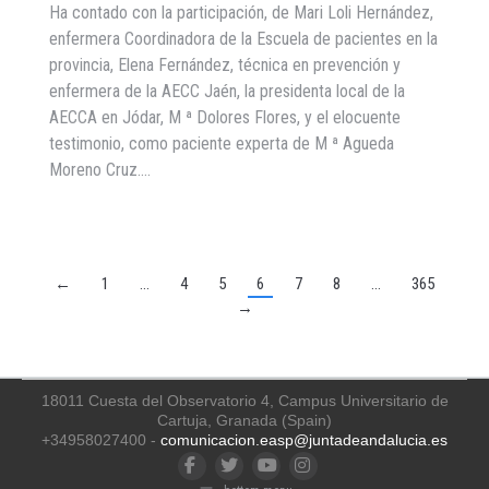
Ha contado con la participación, de Mari Loli Hernández,
enfermera Coordinadora de la Escuela de pacientes en la
provincia, Elena Fernández, técnica en prevención y
enfermera de la AECC Jaén, la presidenta local de la
AECCA en Jódar, M ª Dolores Flores, y el elocuente
testimonio, como paciente experta de M ª Agueda
Moreno Cruz.…
←
1
…
4
5
6
7
8
…
365
→
18011 Cuesta del Observatorio 4, Campus Universitario de
Cartuja, Granada (Spain)
+34958027400 -
comunicacion.easp@juntadeandalucia.es
Facebook
Twitter
YouTube
Instagram