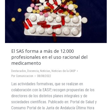
El SAS forma a más de 12.000
profesionales en el uso racional del
medicamento
Destacados
,
Docencia
,
Noticias
,
Noticias de la EASP
Por
Comunicacion
08/08/2022
Las actividades formativas, que se realizan en
colaboración con la EASP, recogen propuestas de los
directores de los distintos planes integrales y de
sociedades científicas. Publicado en: Portal de Salud y
Consumo Portal de la Junta de Andalucía Última Hora