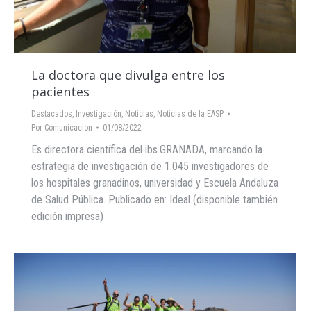
La doctora que divulga entre los
pacientes
Destacados
,
Investigación
,
Noticias
,
Noticias de la EASP
Por
Comunicacion
01/08/2022
Es directora científica del ibs.GRANADA, marcando la
estrategia de investigación de 1.045 investigadores de
los hospitales granadinos, universidad y Escuela Andaluza
de Salud Pública. Publicado en: Ideal (disponible también
edición impresa)