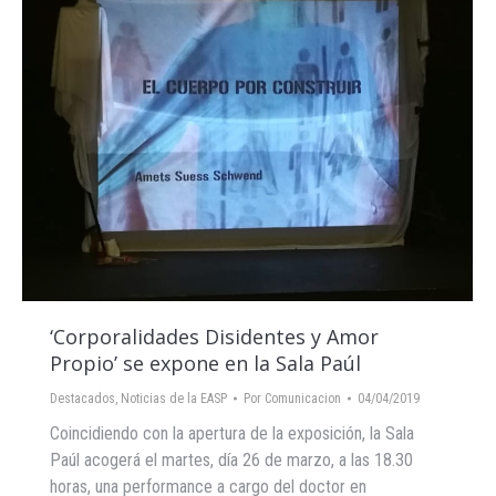
‘Corporalidades Disidentes y Amor
Propio’ se expone en la Sala Paúl
Destacados
,
Noticias de la EASP
Por
Comunicacion
04/04/2019
Coincidiendo con la apertura de la exposición, la Sala
Paúl acogerá el martes, día 26 de marzo, a las 18.30
horas, una performance a cargo del doctor en