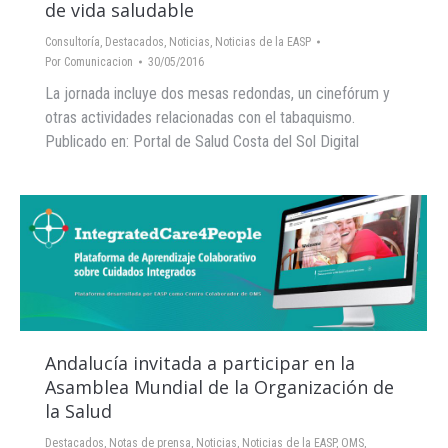
de vida saludable
Consultoría
,
Destacados
,
Noticias
,
Noticias de la EASP
Por
Comunicacion
30/05/2016
La jornada incluye dos mesas redondas, un cinefórum y
otras actividades relacionadas con el tabaquismo.
Publicado en: Portal de Salud Costa del Sol Digital
Andalucía invitada a participar en la
Asamblea Mundial de la Organización de
la Salud
Destacados
,
Notas de prensa
,
Noticias
,
Noticias de la EASP
,
OMS
,