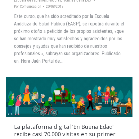
Escuela de Pacientes
,
Noticias
,
Noticias de la EASP
Por
Comunicacion
20/08/2018
Este curso, que ha sido acreditado por la Escuela
Andaluza de Salud Pública (EASP), se repetirá durante el
próximo otoño a petición de los propios asistentes, «que
se han mostrado muy satisfechos y agradecidos por los
consejos y ayudas que han recibido de nuestros
profesionales », subrayan sus organizadores. Publicado
en: Hora Jaén Portal de…
La plataforma digital ‘En Buena Edad’
recibe casi 70.000 visitas en su primer