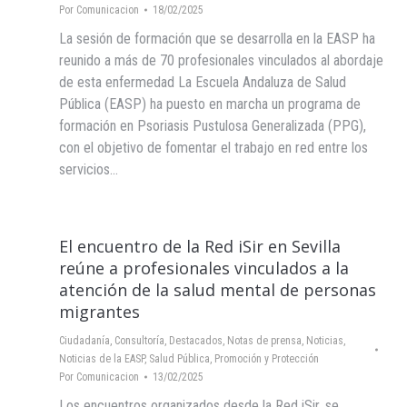
Por
Comunicacion
18/02/2025
La sesión de formación que se desarrolla en la EASP ha
reunido a más de 70 profesionales vinculados al abordaje
de esta enfermedad La Escuela Andaluza de Salud
Pública (EASP) ha puesto en marcha un programa de
formación en Psoriasis Pustulosa Generalizada (PPG),
con el objetivo de fomentar el trabajo en red entre los
servicios…
El encuentro de la Red iSir en Sevilla
reúne a profesionales vinculados a la
atención de la salud mental de personas
migrantes
Ciudadanía
,
Consultoría
,
Destacados
,
Notas de prensa
,
Noticias
,
Noticias de la EASP
,
Salud Pública, Promoción y Protección
Por
Comunicacion
13/02/2025
Los encuentros organizados desde la Red iSir, se