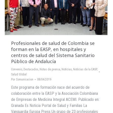
Profesionales de salud de Colombia se
forman en la EASP, en hospitales y
centros de salud del Sistema Sanitario
Público de Andalucía
Convenio
,
Destacados
,
Notas de prensa
,
Noticias
,
Noticias de la EASP
,
Salud Global
Por
Comunicacion
08/04/2019
Este programa de formación nace del acuerdo de
colaboración entre la EASP y la Asociación Colombiana
de Empresas de Medicina Integral ACEMI. Publicado en:
Granada Es Noticia Portal de Salud y Familias La
Vanguardia Europa Press Un grupo de 23 profesionales