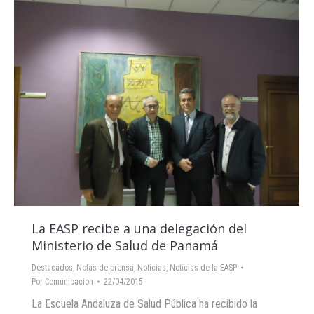
La EASP recibe a una delegación del
Ministerio de Salud de Panamá
Destacados
,
Notas de prensa
,
Noticias
,
Noticias de la EASP
Por
Comunicacion
22/04/2015
La Escuela Andaluza de Salud Pública ha recibido la