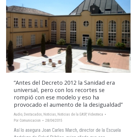
“Antes del Decreto 2012 la Sanidad era
universal, pero con los recortes se
rompió con ese modelo y eso ha
provocado el aumento de la desigualdad”
Audio
,
Destacados
,
Noticias
,
Noticias de la EASP
,
Videoteca
Por
Comunicacion
28/04/2015
Así lo asegura Joan Carles March, director de la Escuela