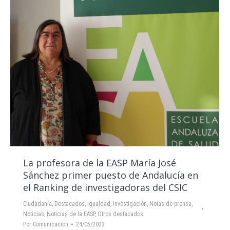
La profesora de la EASP María José
Sánchez primer puesto de Andalucía en
el Ranking de investigadoras del CSIC
Ciudadanía
,
Destacados
,
Igualdad
,
Investigación
,
Notas de prensa
,
Noticias
,
Noticias de la EASP
,
Otros destacados
Por
Comunicacion
24/05/2023