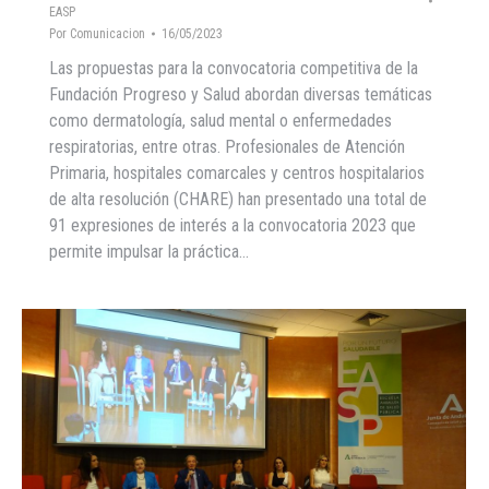
EASP
Por
Comunicacion
16/05/2023
Las propuestas para la convocatoria competitiva de la
Fundación Progreso y Salud abordan diversas temáticas
como dermatología, salud mental o enfermedades
respiratorias, entre otras. Profesionales de Atención
Primaria, hospitales comarcales y centros hospitalarios
de alta resolución (CHARE) han presentado una total de
91 expresiones de interés a la convocatoria 2023 que
permite impulsar la práctica…