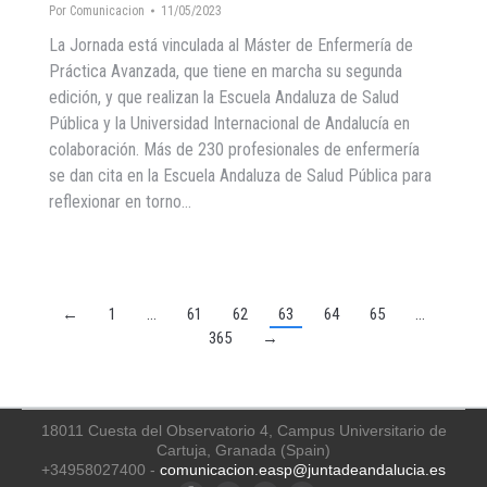
Por
Comunicacion
11/05/2023
La Jornada está vinculada al Máster de Enfermería de
Práctica Avanzada, que tiene en marcha su segunda
edición, y que realizan la Escuela Andaluza de Salud
Pública y la Universidad Internacional de Andalucía en
colaboración. Más de 230 profesionales de enfermería
se dan cita en la Escuela Andaluza de Salud Pública para
reflexionar en torno…
←
1
…
61
62
63
64
65
…
365
→
18011 Cuesta del Observatorio 4, Campus Universitario de
Cartuja, Granada (Spain)
+34958027400 -
comunicacion.easp@juntadeandalucia.es