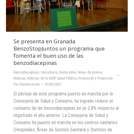
Se presenta en Granada
BenzoStopJuntos un programa que
fomenta el buen uso de las
benzodiacepinas
Benzodiacepinas
,
Consultoría
,
Destacados
,
Notas de prensa
,
Noticias
,
Noticias de la EASP
,
Salud Pública, Promoción y Protección
Por
Comunicacion
15/05/2023
El pilotaje de este programa puesto en marcha por la
Consejería de Salud y Consumo, ha logrado reducir el
consumo de las benzodiacepinas en un 2,8% respecto al
registrado el año anterior. La Consejería de Salud y
Consumo ha puesto en marcha en los centros sanitarios
(Hospitales, Áreas de Gestión Sanitaria y Distritos de