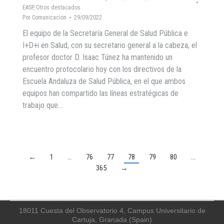
EASP
,
Otros destacados
Por
Comunicacion
29/09/2022
El equipo de la Secretaría General de Salud Pública e
I+D+i en Salud, con su secretario general a la cabeza, el
profesor doctor D. Isaac Túnez ha mantenido un
encuentro protocolario hoy con los directivos de la
Escuela Andaluza de Salud Pública, en el que ambos
equipos han compartido las líneas estratégicas de
trabajo que…
←
1
…
76
77
78
79
80
…
365
→
18011 Cuesta del Observatorio 4, Campus Universitario de
Cartuja, Granada (Spain)