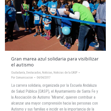
Gran marea azul solidaria para visibilizar
el autismo
Ciudadanía
,
Destacados
,
Noticias
,
Noticias de la EASP
Por
Comunicacion
04/04/2017
La carrera solidaria, organizada por la Escuela Andaluza
de Salud Pública (EASP), el Ayuntamiento de Santa Fe y
la Asociación de Autismo ‘Mírame’, quieren contribuir a
alcanzar una mayor comprensión hacia las personas con
Autismo y sus familias e incidir en la importancia de la