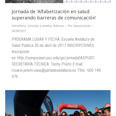
Jornada de ‘Alfabetización en salud:
superando barreras de comunicación’
Consultoría
,
Jornadas y eventos
,
Noticias
Por
Comunicacion
04/04/2017
PROGRAMA LUGAR Y FECHA: Escuela Andaluza de
Salud Pública 20 de abril de 2017 INSCRIPCIONES:
Inscripción
en: http://symposium.uoc.edu/go/jornadaEASPUOC
SECRETARÍA TÉCNICA: Tachy Prieto E-mail:
rosario.prieto.easp@juntadeandalucia.es Tfno.: 600 140
974