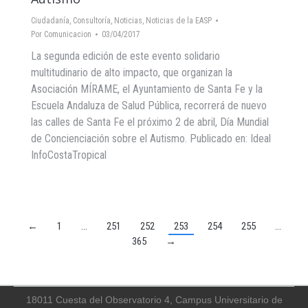
Ciudadanía
,
Consultoría
,
Noticias
,
Noticias de la EASP
Por
Comunicacion
03/04/2017
La segunda edición de este evento solidario
multitudinario de alto impacto, que organizan la
Asociación MÍRAME, el Ayuntamiento de Santa Fe y la
Escuela Andaluza de Salud Pública, recorrerá de nuevo
las calles de Santa Fe el próximo 2 de abril, Día Mundial
de Concienciación sobre el Autismo. Publicado en: Ideal
InfoCostaTropical
←
1
…
251
252
253
254
255
…
365
→
18011 Cuesta del Observatorio 4, Campus Universitario de