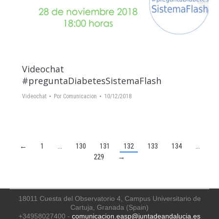
Videochat
#preguntaDiabetesSistemaFlash
Videochat
Por
Comunicacion
10/12/2018
←
1
…
130
131
132
133
134
…
229
→
18011 Cuesta del Observatorio 4, Campus Universitario de
Cartuja, Granada (Spain)
+34958027400 -
comunicacion.easp@juntadeandalucia.es