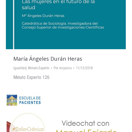
María Ángeles Durán Heras
Igualdad
,
Minuto Experto
Por
mcjunco
11/12/2018
Minuto Experto 126