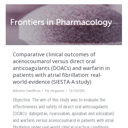
Comparative clinical outcomes of
acenocoumarol versus direct oral
anticoagulants (DOACs) and warfarin in
patients with atrial fibrillation: real-
world-evidence (SIESTA-A study)
Artículos Científicos
Por
chigueras
15/10/2025
Objective: The aim of this study was to evaluate the
effectiveness and safety of direct oral anticoagulants
(DOACs: dabigatran, rivaroxaban, apixaban and edoxaban)
and warfarin versus acenocoumarol in patients with atrial
fibrillation under real-world clinical practice conditions.