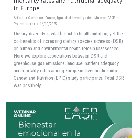
mortality rates and nutritional adequacy
in Europe
Artículos Científicos
,
Cáncer
,
Igualdad
,
Investigación
,
Mujeres EASP
Por
chigueras
16/10/2025
Dietary diversity is vital for public health nutrition, yet the
co-benefits of increasing dietary species richness (DSR)
on human and environmental health remain unassessed.
Here we explore associations between DSR and
greenhouse gas emissions, land use, nutrient adequacy
and mortality rates among European Investigation into
Cancer and Nutrition (EPIC) study participants. Total DSR
was positively…