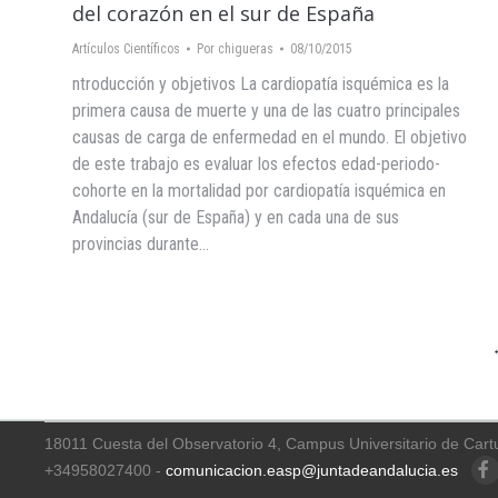
del corazón en el sur de España
Artículos Científicos
Por
chigueras
08/10/2015
ntroducción y objetivos La cardiopatía isquémica es la
primera causa de muerte y una de las cuatro principales
causas de carga de enfermedad en el mundo. El objetivo
de este trabajo es evaluar los efectos edad-periodo-
cohorte en la mortalidad por cardiopatía isquémica en
Andalucía (sur de España) y en cada una de sus
provincias durante…
18011 Cuesta del Observatorio 4, Campus Universitario de Cart
+34958027400 -
comunicacion.easp@juntadeandalucia.es
Faceb