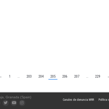
←
1
…
203
204
205
206
207
…
229
uja, Granada (Spain)
Canales de denuncia MRR
Política
ook
Twitter
YouTube
Instagram