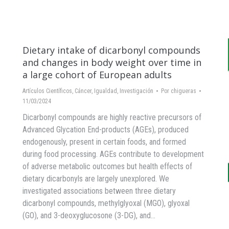
Dietary intake of dicarbonyl compounds
and changes in body weight over time in
a large cohort of European adults
Artículos Científicos
,
Cáncer
,
Igualdad
,
Investigación
Por
chigueras
11/03/2024
Dicarbonyl compounds are highly reactive precursors of
Advanced Glycation End-products (AGEs), produced
endogenously, present in certain foods, and formed
during food processing. AGEs contribute to development
of adverse metabolic outcomes but health effects of
dietary dicarbonyls are largely unexplored. We
investigated associations between three dietary
dicarbonyl compounds, methylglyoxal (MGO), glyoxal
(GO), and 3-deoxyglucosone (3-DG), and…