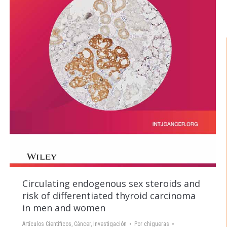
Circulating endogenous sex steroids and
risk of differentiated thyroid carcinoma
in men and women
Artículos Científicos
,
Cáncer
,
Investigación
Por
chigueras