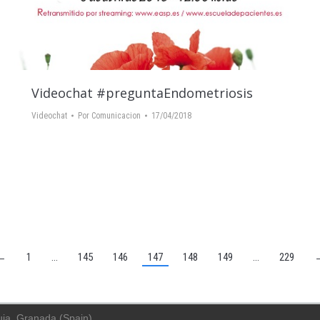
Videochat #preguntaEndometriosis
Videochat
Por
Comunicacion
17/04/2018
←
1
…
145
146
147
148
149
…
229
uja, Granada (Spain)