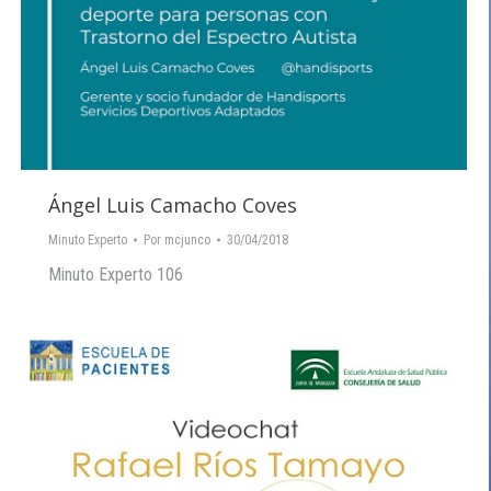
Ángel Luis Camacho Coves
Minuto Experto
Por
mcjunco
30/04/2018
Minuto Experto 106