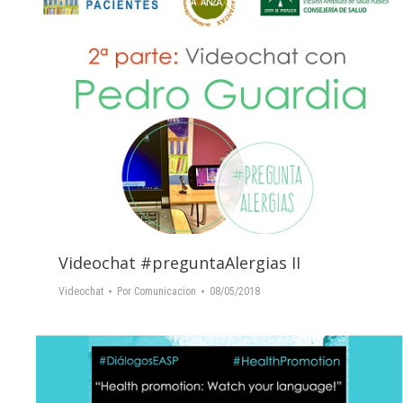
Videochat #preguntaAlergias II
Videochat
Por
Comunicacion
08/05/2018