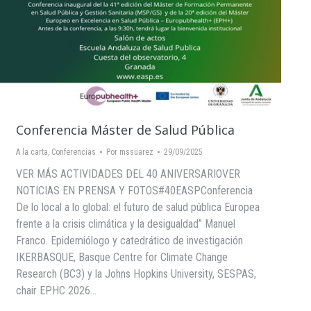
Conferencia Máster de Salud Pública
A la carta
,
Conferencias
Por
mssuarez
29/09/2025
VER MÁS ACTIVIDADES DEL 40 ANIVERSARIOVER
NOTICIAS EN PRENSA Y FOTOS#40EASPConferencia
De lo local a lo global: el futuro de salud pública Europea
frente a la crisis climática y la desigualdad” Manuel
Franco. Epidemiólogo y catedrático de investigación
IKERBASQUE, Basque Centre for Climate Change
Research (BC3) y la Johns Hopkins University, SESPAS,
chair EPHC 2026…