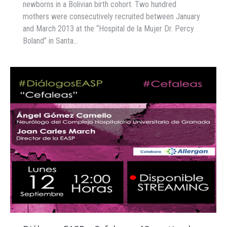
newborns in a Bolivian birth cohort. Two hundred
mothers were consecutively recruited between January
and March 2013 at the “Hospital de la Mujer Dr. Percy
Boland” in Santa…